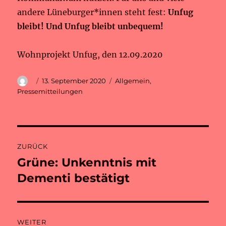
andere Lüneburger*innen steht fest:
Unfug
bleibt! Und Unfug bleibt unbequem!
Wohnprojekt Unfug, den 12.09.2020
Autor
Veröffentlicht
Kategorien
13. September 2020
Allgemein
,
am
Pressemitteilungen
Beitragsnavigation
ZURÜCK
Grüne: Unkenntnis mit
Vorheriger
Beitrag:
Dementi bestätigt
WEITER