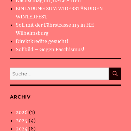
Nachschlag im Ju.-Le.-Treff
EINLADUNG ZUM WIDERSTÄNDIGEN
WINTERFEST
Soli mit der Fährstrasse 115 in HH
Wilhelmsburg
Direktkredite gesucht!
Solibild – Gegen Faschismus!
SU
Suche
nach:
ARCHIV
2026
(1)
2025
(4)
2024
(8)