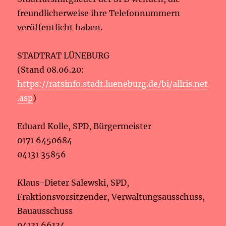
freundlicherweise ihre Telefonnummern
veröffentlicht haben.
STADTRAT LÜNEBURG
(Stand 08.06.20:
https://ratsinfo.stadt.lueneburg.de/bi/allris.net
.asp
)
Eduard Kolle, SPD, Bürgermeister
0171 6450684
04131 35856
Klaus-Dieter Salewski, SPD,
Fraktionsvorsitzender, Verwaltungsausschuss,
Bauausschuss
04131 66134