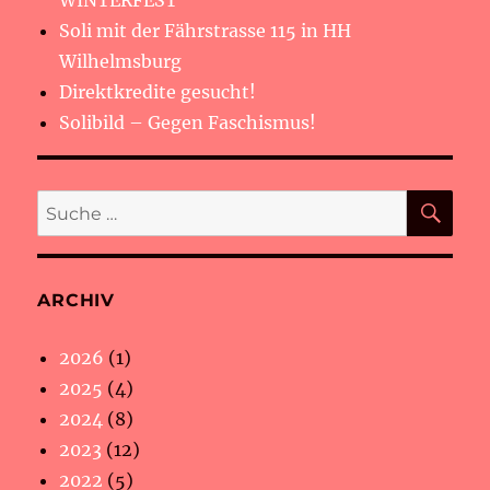
WINTERFEST
Soli mit der Fährstrasse 115 in HH
Wilhelmsburg
Direktkredite gesucht!
Solibild – Gegen Faschismus!
SU
Suche
nach:
ARCHIV
2026
(1)
2025
(4)
2024
(8)
2023
(12)
2022
(5)