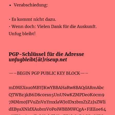
Verabschiedung:
• Es kommt nicht dazu.
• Wenn doch: Vielen Dank für die Auskunft.
Unfug bleibt!
PGP-Schlüssel für die Adresse
unfugbleibt[ät]riseup.net
—–BEGIN PGP PUBLIC KEY BLOCK—–
mDMEXsu0MBYJKwYBBAHaRw8BAQdARmAbc
QTWBz3kB6D8c0rsn5UnUNwKZMPDe0K0cm9
7MMm0JFVuZnVnYmxlaWJ0IDx1bmZ1Z2JsZWli
dEByaXNldXAubmV0PoiWBBMWCgA+FiEEoe64