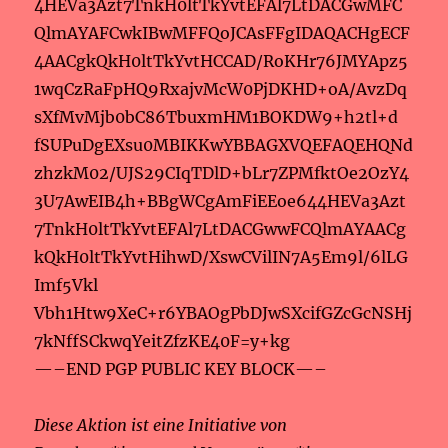
4HEVa3Azt7TnkH0ltTkYvtEFAl7LtDACGwMFC
QlmAYAFCwkIBwMFFQoJCAsFFgIDAQACHgECF
4AACgkQkH0ltTkYvtHCCAD/RoKHr76JMYApz5
1wqCzRaFpHQ9RxajvMcW0PjDKHD+oA/AvzDq
sXfMvMjb0bC86TbuxmHM1BOKDW9+h2tl+d
fSUPuDgEXsu0MBIKKwYBBAGXVQEFAQEHQNd
zhzkM02/UJS29CIqTDlD+bLr7ZPMfktOe2OzY4
3U7AwEIB4h+BBgWCgAmFiEEoe644HEVa3Azt
7TnkH0ltTkYvtEFAl7LtDACGwwFCQlmAYAACg
kQkH0ltTkYvtHihwD/XswCVilIN7A5Em9l/6lLG
Imf5Vkl
Vbh1Htw9XeC+r6YBAOgPbDJwSXcifGZcGcNSHj
7kNffSCkwqYeitZfzKE40F=y+kg
—–END PGP PUBLIC KEY BLOCK—–
Diese Aktion ist eine Initiative von