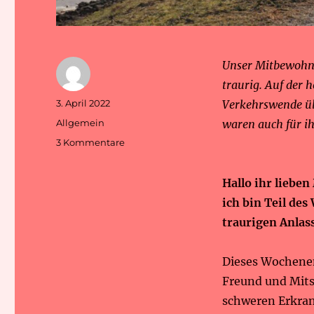
Unser Mitbewohner
traurig. Auf der 
Autor
Veröffentlicht
3. April 2022
Verkehrswende übe
am
Kategorien
Allgemein
waren auch für i
zu
3 Kommentare
Karsten,
wir
Hallo ihr liebe
vermissen
dich!
ich bin Teil de
traurigen Anlass
Dieses Wochenen
Freund und Mits
schweren Erkra