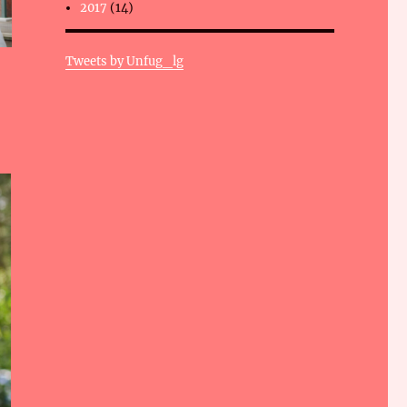
2017
(14)
Tweets by Unfug_lg