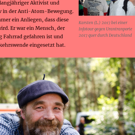
langjähriger Aktivist und
v in der Anti-Atom-Bewegung.
mmer ein Anliegen, dass diese
Karsten (L.) 2017 bei einer
ird. Er war ein Mensch, der
Infotour gegen Urantranporte
2017 quer durch Deutschland
g Fahrrad gefahren ist und
rkehrswende eingesetzt hat.