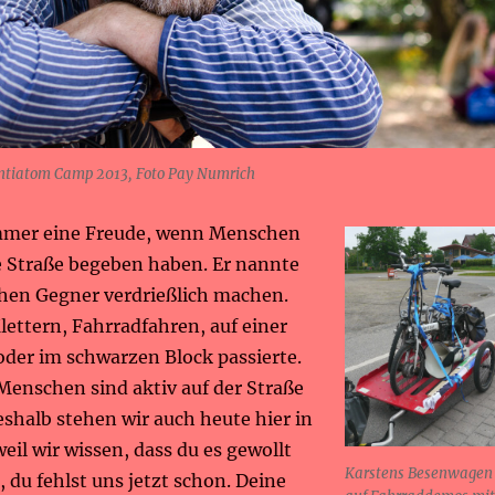
Antiatom Camp 2013, Foto Pay Numrich
immer eine Freude, wenn Menschen
ie Straße begeben haben. Er nannte
chen Gegner verdrießlich machen.
Klettern, Fahrradfahren, auf einer
der im schwarzen Block passierte.
Menschen sind aktiv auf der Straße
shalb stehen wir auch heute hier in
weil wir wissen, dass du es gewollt
Karstens Besenwagen
, du fehlst uns jetzt schon. Deine