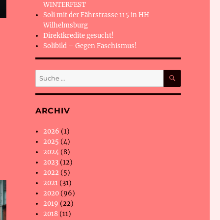
WINTERFEST
Soli mit der Fährstrasse 115 in HH
Wilhelmsburg
Direktkredite gesucht!
Solibild – Gegen Faschismus!
SUCHEN
Suche
nach:
ARCHIV
2026
(1)
2025
(4)
2024
(8)
2023
(12)
2022
(5)
2021
(31)
2020
(96)
2019
(22)
2018
(11)