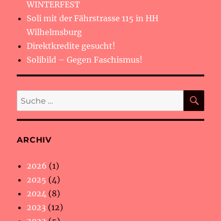
WINTERFEST
Soli mit der Fährstrasse 115 in HH
Wilhelmsburg
Direktkredite gesucht!
Solibild – Gegen Faschismus!
SU
Suche
nach:
ARCHIV
2026
(1)
2025
(4)
2024
(8)
2023
(12)