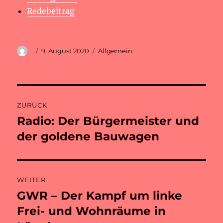
Redebeitrag
Autor
Veröffentlicht
Kategorien
9. August 2020
Allgemein
am
Beitragsnavigation
ZURÜCK
Radio: Der Bürgermeister und
Vorheriger
Beitrag:
der goldene Bauwagen
WEITER
GWR – Der Kampf um linke
Nächster
Beitrag:
Frei- und Wohnräume in