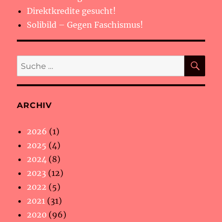
Direktkredite gesucht!
Solibild – Gegen Faschismus!
SU
Suche
nach:
ARCHIV
2026
(1)
2025
(4)
2024
(8)
2023
(12)
2022
(5)
2021
(31)
2020
(96)