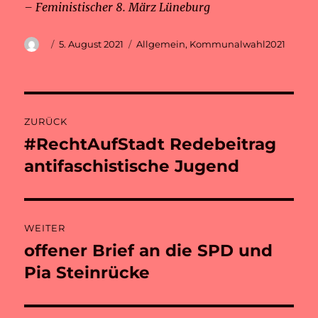
– Feministischer 8. März Lüneburg
Autor
Veröffentlicht
Kategorien
5. August 2021
Allgemein
,
Kommunalwahl2021
am
Beitragsnavigation
ZURÜCK
#RechtAufStadt Redebeitrag
Vorheriger
Beitrag:
antifaschistische Jugend
WEITER
offener Brief an die SPD und
Nächster
Beitrag:
Pia Steinrücke