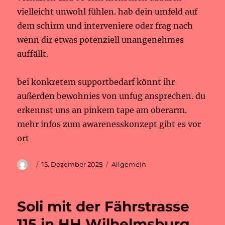
vielleicht unwohl fühlen. hab dein umfeld auf
dem schirm und interveniere oder frag nach
wenn dir etwas potenziell unangenehmes
auffällt.
bei konkretem supportbedarf könnt ihr
außerden bewohnies von unfug ansprechen. du
erkennst uns an pinkem tape am oberarm.
mehr infos zum awarenesskonzept gibt es vor
ort
Autor
Veröffentlicht
Kategorien
15. Dezember 2025
Allgemein
am
Soli mit der Fährstrasse
115 in HH Wilhelmsburg