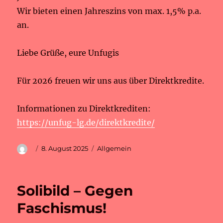
Wir bieten einen Jahreszins von max. 1,5% p.a.
an.
Liebe Grüße, eure Unfugis
Für 2026 freuen wir uns aus über Direktkredite.
Informationen zu Direktkrediten:
https://unfug-lg.de/direktkredite/
Autor
Veröffentlicht
Kategorien
8. August 2025
Allgemein
am
Solibild – Gegen
Faschismus!