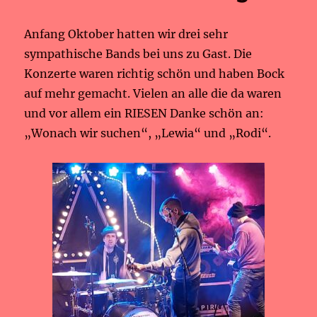
Anfang Oktober hatten wir drei sehr
sympathische Bands bei uns zu Gast. Die
Konzerte waren richtig schön und haben Bock
auf mehr gemacht. Vielen an alle die da waren
und vor allem ein RIESEN Danke schön an:
„Wonach wir suchen“, „Lewia“ und „Rodi“.