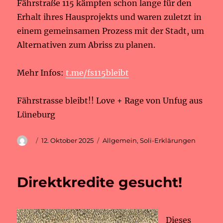
Fährstraße 115 kämpfen schon lange für den
Erhalt ihres Hausprojekts und waren zuletzt in
einem gemeinsamen Prozess mit der Stadt, um
Alternativen zum Abriss zu planen.
Mehr Infos:
t.me/fs115bleibt
Fährstrasse bleibt!! Love + Rage von Unfug aus
Lüneburg
Autor
Veröffentlicht
Kategorien
12. Oktober 2025
Allgemein
,
Soli-Erklärungen
am
Direktkredite gesucht!
Dieses