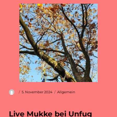
Autor
Veröffentlicht
Kategorien
5. November 2024
Allgemein
am
Live Mukke bei Unfug