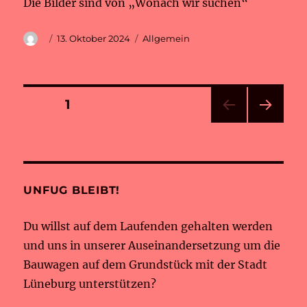
Die Bilder sind von „Wonach wir suchen“
Autor
Veröffentlicht
Kategorien
13. Oktober 2024
Allgemein
am
Beitragsnavigation
SEITE
1
NÄC
HSTE
SEIT
E
UNFUG BLEIBT!
Du willst auf dem Laufenden gehalten werden
und uns in unserer Auseinandersetzung um die
Bauwagen auf dem Grundstück mit der Stadt
Lüneburg unterstützen?