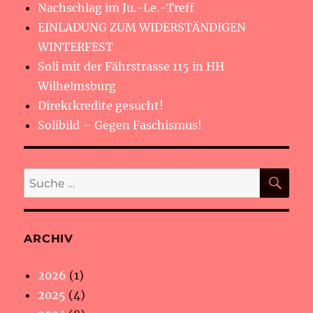
Nachschlag im Ju.-Le.-Treff
EINLADUNG ZUM WIDERSTÄNDIGEN
WINTERFEST
Soli mit der Fährstrasse 115 in HH
Wilhelmsburg
Direktkredite gesucht!
Solibild – Gegen Faschismus!
SU
Suche
nach:
ARCHIV
2026
(1)
2025
(4)