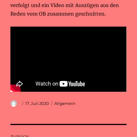
verfolgt und ein Video mit Auszügen aus den
Reden vom OB zusammen geschnitten.
Autor
Veröffentlicht
Kategorien
17. Juli 2020
Allgemein
am
Beitragsnavigation
ZURÜCK