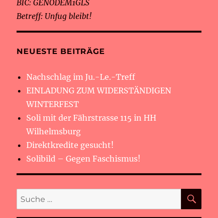
BIC: GENODEM1GLS
Betreff: Unfug bleibt!
NEUESTE BEITRÄGE
Nachschlag im Ju.-Le.-Treff
EINLADUNG ZUM WIDERSTÄNDIGEN
WINTERFEST
Soli mit der Fährstrasse 115 in HH
Wilhelmsburg
Direktkredite gesucht!
Solibild – Gegen Faschismus!
SU
Suche
nach: