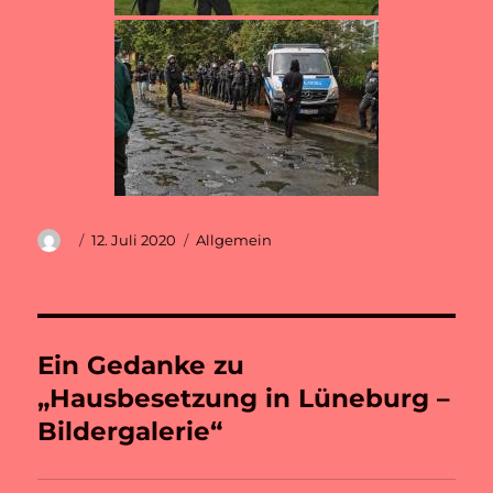
Autor
Veröffentlicht
Kategorien
12. Juli 2020
Allgemein
am
Ein Gedanke zu
„Hausbesetzung in Lüneburg –
Bildergalerie“