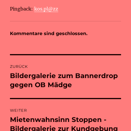
Pingback:
kos.pl@zz
Kommentare sind geschlossen.
Beitragsnavigation
ZURÜCK
Bildergalerie zum Bannerdrop
Vorheriger
Beitrag:
gegen OB Mädge
WEITER
Mietenwahnsinn Stoppen -
Nächster
Beitrag:
Bildergalerie zur Kundgebung