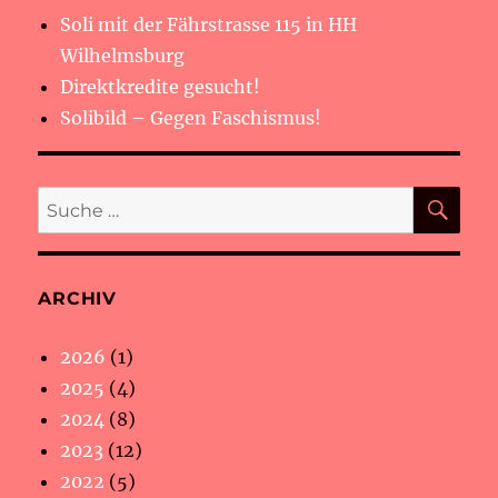
Soli mit der Fährstrasse 115 in HH
Wilhelmsburg
Direktkredite gesucht!
Solibild – Gegen Faschismus!
SU
Suche
nach:
ARCHIV
2026
(1)
2025
(4)
2024
(8)
2023
(12)
2022
(5)